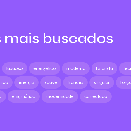
 mais buscados
luxuoso
energético
moderna
futurista
tec
mico
energia
suave
francês
singular
forç
o
enigmático
modernidade
conectado