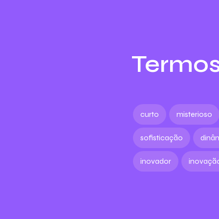
Termos
curto
misterioso
sofisticação
dinâ
inovador
inovaçã