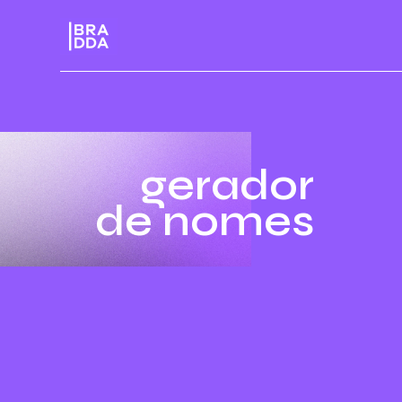
gerador
de nomes